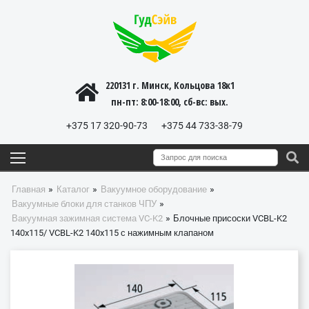
220131 г. Минск, Кольцова 18к1
пн-пт: 8:00-18:00, cб-вс: вых.
+375 17 320-90-73
+375 44 733-38-79
»
»
»
Главная
Каталог
Вакуумное оборудование
»
Вакуумные блоки для станков ЧПУ
»
Вакуумная зажимная система VC-K2
Блочные присоски VCBL-K2
140x115/ VCBL-K2 140x115 с нажимным клапаном