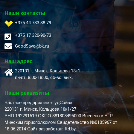
Наши контакты
+375 44 733-38-79
+375 17 320-90-73
GoodSave@bk.ru
Наш адрес
220131 г. Минск, Кольцова 18к1
пн-пт: 8:00-18:00, cб-вс: вых.
Наши реквизиты
Частное предприятие «ГудСэйв»
220131 г. Минск, Кольцова 18к1/27
УНП 192291519 ОКПО 381808495000 Внесено в ЕГР
Минским горисполкомом Свидетельство №0105967 от
18.06.2014 Сайт разработан: ftd.by