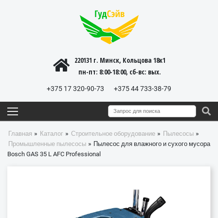
220131 г. Минск, Кольцова 18к1
пн-пт: 8:00-18:00, cб-вс: вых.
+375 17 320-90-73
+375 44 733-38-79
»
»
»
»
Главная
Каталог
Строительное оборудование
Пылесосы
»
Промышленные пылесосы
Пылесос для влажного и сухого мусора
Bosch GAS 35 L AFC Professional