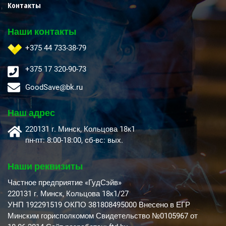
Контакты
Наши контакты
+375 44 733-38-79
+375 17 320-90-73
GoodSave@bk.ru
Наш адрес
220131 г. Минск, Кольцова 18к1
пн-пт: 8:00-18:00, cб-вс: вых.
Наши реквизиты
Частное предприятие «ГудСэйв»
220131 г. Минск, Кольцова 18к1/27
УНП 192291519 ОКПО 381808495000 Внесено в ЕГР
Минским горисполкомом Свидетельство №0105967 от