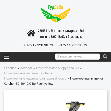
220131 г. Минск, Кольцова 18к1
пн-пт: 8:00-18:00, cб-вс: вых.
+375 17 320-90-73
+375 44 733-38-79
»
»
»
Главная
Каталог
Строительное оборудование
»
Поломоечные машины Karcher
»
Поломоечные машины, компактный класс
Поломоечная машина
Karcher BD 40/12 C Bp Pack yellow