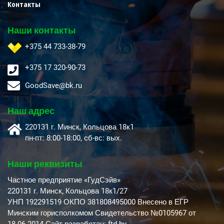
Контакты
Наши контакты
+375 44 733-38-79
+375 17 320-90-73
GoodSave@bk.ru
Наш адрес
220131 г. Минск, Кольцова 18к1
пн-пт: 8:00-18:00, cб-вс: вых.
Наши реквизиты
Частное предприятие «ГудСэйв»
220131 г. Минск, Кольцова 18к1/27
УНП 192291519 ОКПО 381808495000 Внесено в ЕГР
Минским горисполкомом Свидетельство №0105967 от