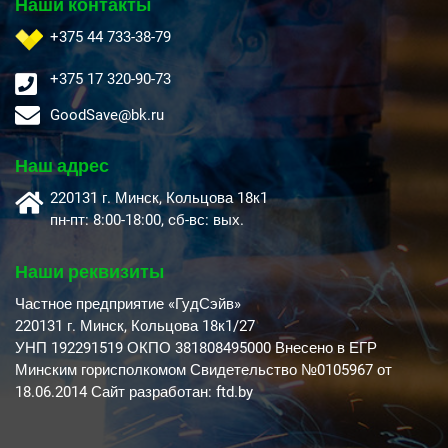
Наши контакты
+375 44 733-38-79
+375 17 320-90-73
GoodSave@bk.ru
Наш адрес
220131 г. Минск, Кольцова 18к1
пн-пт: 8:00-18:00, cб-вс: вых.
Наши реквизиты
Частное предприятие «ГудСэйв»
220131 г. Минск, Кольцова 18к1/27
УНП 192291519 ОКПО 381808495000 Внесено в ЕГР
Минским горисполкомом Свидетельство №0105967 от
18.06.2014 Сайт разработан: ftd.by