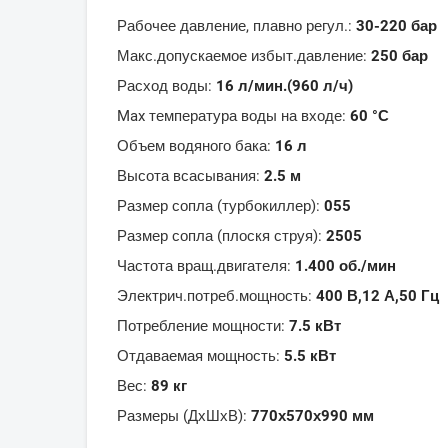
Рабочее давление, плавно регул.:
30-220 бар
Макс.допускаемое избыт.давление:
250 бар
Расход воды:
16 л/мин.(960 л/ч)
Max температура воды на входе:
60 °С
Объем водяного бака:
16 л
Высота всасывания:
2.5 м
Размер сопла (турбокиллер):
055
Размер сопла (плоскя струя):
2505
Частота вращ.двигателя:
1.400 об./мин
Электрич.потреб.мощность:
400 В,12 А,50 Гц
Потребление мощности:
7.5 кВт
Отдаваемая мощность:
5.5 кВт
Вес:
89 кг
Размеры (ДхШхВ):
770х570х990 мм