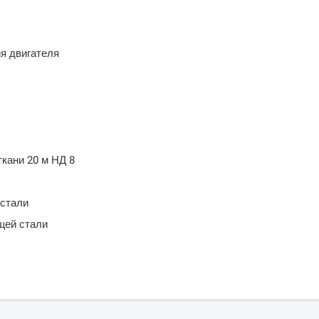
ия двигателя
кани 20 м НД 8
 стали
щей стали