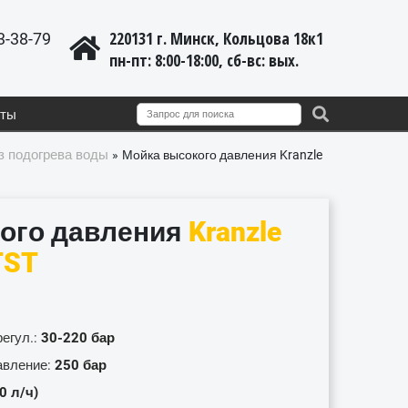
220131 г. Минск, Кольцова 18к1
3-38-79
пн-пт: 8:00-18:00, cб-вс: вых.
кты
з подогрева воды
»
Мойка высокого давления Kranzle
ого давления
Kranzle
TST
регул.:
30-220 бар
авление:
250 бар
0 л/ч)