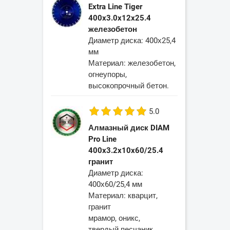
Extra Line Tiger
400x3.0x12x25.4
железобетон
Диаметр диска: 400х25,4
мм
Материал: железобетон,
огнеупоры,
высокопрочный бетон.
5.0
Алмазный диск DIAM
Pro Line
400x3.2x10x60/25.4
гранит
Диаметр диска:
400х60/25,4 мм
Материал: кварцит,
гранит
мрамор, оникс,
твердый песчаник.