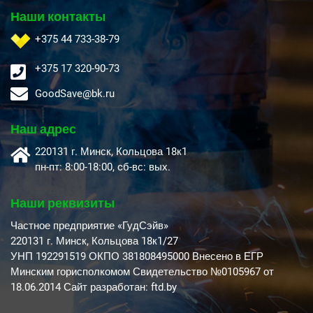
Наши контакты
+375 44 733-38-79
+375 17 320-90-73
GoodSave@bk.ru
Наш адрес
220131 г. Минск, Кольцова 18к1
пн-пт: 8:00-18:00, cб-вс: вых.
Наши реквизиты
Частное предприятие «ГудСэйв»
220131 г. Минск, Кольцова 18к1/27
УНП 192291519 ОКПО 381808495000 Внесено в ЕГР
Минским горисполкомом Свидетельство №0105967 от
18.06.2014 Сайт разработан: ftd.by